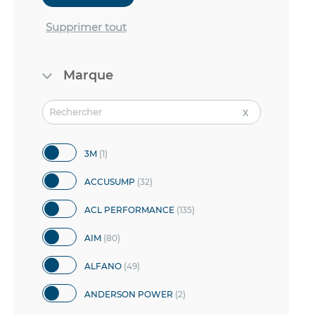
Supprimer tout
Marque
article
3M
1
articles
ACCUSUMP
32
articles
ACL PERFORMANCE
135
articles
AIM
80
articles
ALFANO
49
articles
ANDERSON POWER
2