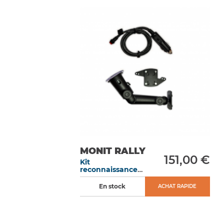
MONIT RALLY
151,00 €
Kit
reconnaissance
pour Série G+ :
ventouse +
En stock
ACHAT RAPIDE
faisceau + allume
cigare +
commande main