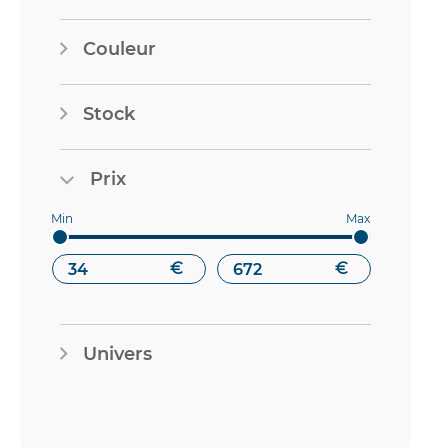
articles
AP RACING
2072
Couleur
article
ARMTECH
1
articles
ARP
38
Stock
articles
ASKUBAL
11
articles
ATHENA
1341
Prix
articles
ATL
72
articles
BARDAHL
16
€
€
articles
BG RACING
90
articles
BILSTEIN
322
Univers
articles
BMC
696
articles
BOSCH
52