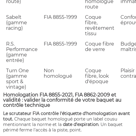
route)
homologué
immat
route
Sabelt
FIA 8855-1999
Coque
Confo
(gamme
fibre,
éprou
racing)
revêtement
tissu
R.S.
FIA 8855-1999
Coque fibre
Budg
Performance
de verre
maîtri
(gamme
entrée)
Turn One
Non
Coque
Plaisir
(gamme
homologué
fibre, look
contra
sport &
d'époque
vintage)
Homologation FIA 8855-2021, FIA 8862-2009 et
validité : valider la conformité de votre baquet au
contrôle technique
Le scrutateur FIA contrôle l'étiquette d'homologation avant
tout.
Chaque baquet homologué porte un label cousu
mentionnant la norme et la
date d'expiration
. Un baquet
périmé ferme l'accès à la piste, point.