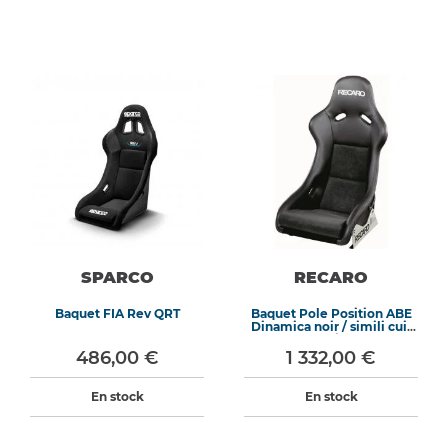
SPARCO
RECARO
Baquet FIA Rev QRT
Baquet Pole Position ABE
Dinamica noir / simili cuir
noir
486,00 €
1 332,00 €
En stock
En stock