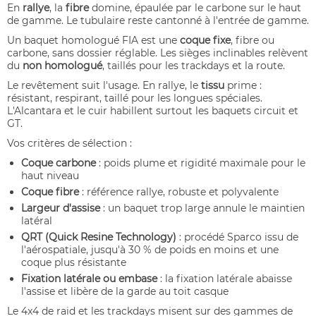
En
rallye
, la
fibre
domine, épaulée par le carbone sur le haut
de gamme. Le tubulaire reste cantonné à l'entrée de gamme.
Un baquet homologué FIA est une
coque fixe
, fibre ou
carbone, sans dossier réglable. Les sièges inclinables relèvent
du
non homologué
, taillés pour les trackdays et la route.
Le revêtement suit l'usage. En rallye, le
tissu
prime :
résistant, respirant, taillé pour les longues spéciales.
L'Alcantara et le cuir habillent surtout les baquets circuit et
GT.
Vos critères de sélection :
Coque carbone
: poids plume et rigidité maximale pour le
haut niveau
Coque fibre
: référence rallye, robuste et polyvalente
Largeur d'assise
: un baquet trop large annule le maintien
latéral
QRT (Quick Resine Technology)
: procédé Sparco issu de
l'aérospatiale, jusqu'à 30 % de poids en moins et une
coque plus résistante
Fixation latérale ou embase
: la fixation latérale abaisse
l'assise et libère de la garde au toit casque
Le 4x4 de raid et les trackdays misent sur des gammes de