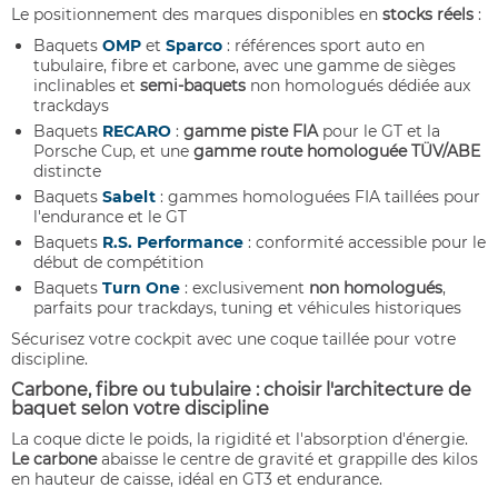
Le positionnement des marques disponibles en
stocks réels
:
Baquets
OMP
et
Sparco
: références sport auto en
tubulaire, fibre et carbone, avec une gamme de sièges
inclinables et
semi-baquets
non homologués dédiée aux
trackdays
Baquets
RECARO
:
gamme piste FIA
pour le GT et la
Porsche Cup, et une
gamme route homologuée TÜV/ABE
distincte
Baquets
Sabelt
: gammes homologuées FIA taillées pour
l'endurance et le GT
Baquets
R.S. Performance
: conformité accessible pour le
début de compétition
Baquets
Turn One
: exclusivement
non homologués
,
parfaits pour trackdays, tuning et véhicules historiques
Sécurisez votre cockpit avec une coque taillée pour votre
discipline.
Carbone, fibre ou tubulaire : choisir l'architecture de
baquet selon votre discipline
La coque dicte le poids, la rigidité et l'absorption d'énergie.
Le carbone
abaisse le centre de gravité et grappille des kilos
en hauteur de caisse, idéal en GT3 et endurance.