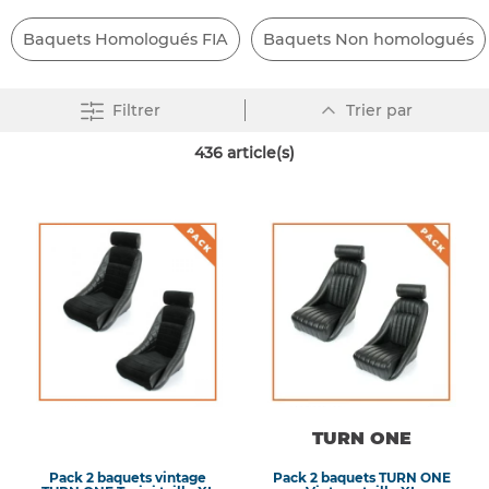
Baquets Homologués FIA
Baquets Non homologués
Par
Filtrer
Trier par
ordre
décroissant
436
article(s)
TURN ONE
Pack 2 baquets vintage
Pack 2 baquets TURN ONE