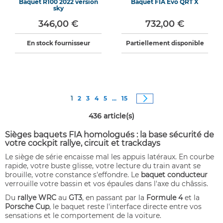
Baquet R100 2022 version
Baquet FIA Evo QRT X
sky
346,00 €
732,00 €
En stock fournisseur
Partiellement disponible
Page
Vous êtes actuellement sur la page
Page
Page
Page
Page
Page
Page
Suivant
1
2
3
4
5
...
15
436
article(s)
Sièges baquets FIA homologués : la base sécurité de
votre cockpit rallye, circuit et trackdays
Le siège de série encaisse mal les appuis latéraux. En courbe
rapide, votre buste glisse, votre lecture du train avant se
brouille, votre constance s'effondre. Le
baquet conducteur
verrouille votre bassin et vos épaules dans l'axe du châssis.
Du
rallye WRC
au
GT3
, en passant par la
Formule 4
et la
Porsche Cup
, le baquet reste l'interface directe entre vos
sensations et le comportement de la voiture.