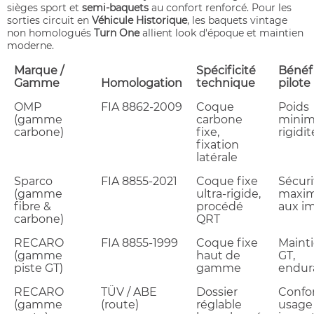
sièges sport et
semi-baquets
au confort renforcé. Pour les
sorties circuit en
Véhicule Historique
, les baquets vintage
non homologués
Turn One
allient look d'époque et maintien
moderne.
Marque /
Spécificité
Bénéf
Gamme
Homologation
technique
pilote
OMP
FIA 8862-2009
Coque
Poids
(gamme
carbone
minim
carbone)
fixe,
rigidit
fixation
latérale
Sparco
FIA 8855-2021
Coque fixe
Sécuri
(gamme
ultra-rigide,
maxim
fibre &
procédé
aux i
carbone)
QRT
RECARO
FIA 8855-1999
Coque fixe
Maint
(gamme
haut de
GT,
piste GT)
gamme
endur
RECARO
TÜV / ABE
Dossier
Confor
(gamme
(route)
réglable
usage