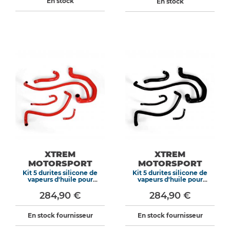
En stock
En stock
XTREM
XTREM
MOTORSPORT
MOTORSPORT
Kit 5 durites silicone de
Kit 5 durites silicone de
vapeurs d'huile pour
vapeurs d'huile pour
Peugeot 205 GTI 85-87 et
Peugeot 205 GTI 85-87 et
106 Rouge
106 Noir
284,90 €
284,90 €
En stock fournisseur
En stock fournisseur