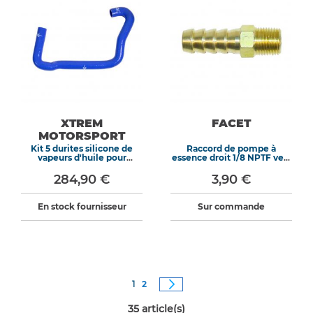
XTREM
FACET
MOTORSPORT
Kit 5 durites silicone de
Raccord de pompe à
vapeurs d'huile pour
essence droit 1/8 NPTF vers
Peugeot 205 309 GTI 8S 87-
6mm
Bleu
284,90 €
3,90 €
En stock fournisseur
Sur commande
Page
Vous êtes actuellement sur la page
Page
Page
Suivant
1
2
35
article(s)