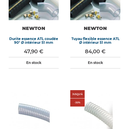
NEWTON
NEWTON
Durite essence ATL coudée
Tuyau flexible essence ATL
90° Ø intérieur 51 mm
Ø intérieur 51 mm
47,90 €
84,00 €
En stock
En stock
JUSQU'À
-
30
%