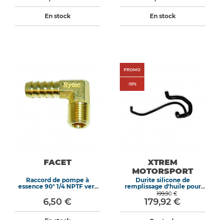
En stock
En stock
PROMO
-
10
%
FACET
XTREM
MOTORSPORT
Raccord de pompe à
Durite silicone de
essence 90° 1/4 NPTF vers
remplissage d'huile pour
8mm
Peugeot 205 309 GTI 8S
199,90 €
Noir
6,50 €
179,92 €