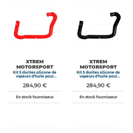
XTREM
XTREM
MOTORSPORT
MOTORSPORT
Kit 5 durites silicone de
Kit 5 durites silicone de
vapeurs d'huile pour
vapeurs d'huile pour
Peugeot 205 309 GTI 8S 87-
Peugeot 205 309 GTI 8S 87-
Rouge
Noir
284,90 €
284,90 €
En stock fournisseur
En stock fournisseur