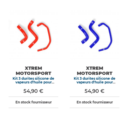
XTREM
XTREM
MOTORSPORT
MOTORSPORT
Kit 3 durites silicone de
Kit 3 durites silicone de
vapeurs d'huile pour
vapeurs d'huile pour
Peugeot 205 Rallye 1.3
Peugeot 205 Rallye 1.3 Bleu
Rouge
54,90 €
54,90 €
En stock fournisseur
En stock fournisseur