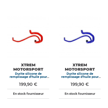
XTREM
XTREM
MOTORSPORT
MOTORSPORT
Durite silicone de
Durite silicone de
remplissage d'huile pour
remplissage d'huile pour
Peugeot 205 309 GTI 8S
Peugeot 205 309 GTI 8S
Rouge
Bleu
199,90 €
199,90 €
En stock fournisseur
En stock fournisseur