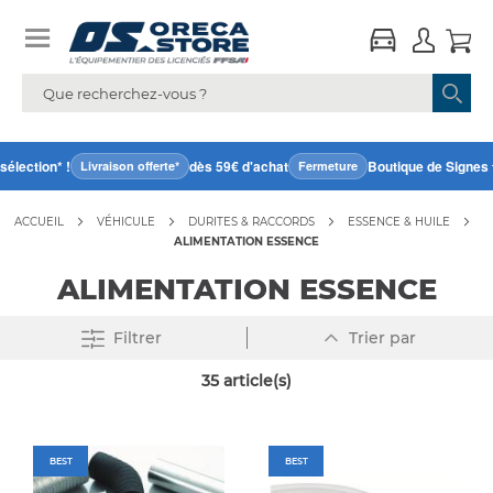
ection* !
dès 59€ d'achat
Boutique de Signes fer
Livraison offerte*
Fermeture
ACCUEIL
VÉHICULE
DURITES & RACCORDS
ESSENCE & HUILE
ALIMENTATION ESSENCE
ALIMENTATION ESSENCE
Par
Filtrer
Trier par
ordre
décroissant
35
article(s)
BEST
BEST