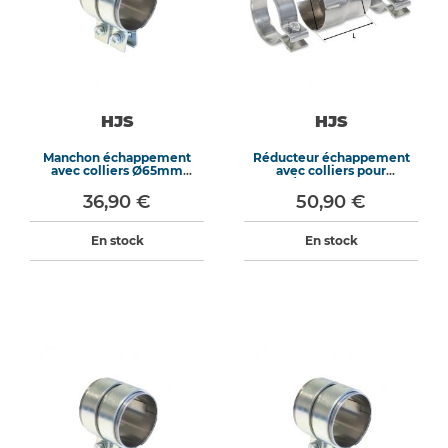
HJS
HJS
Manchon échappement
Réducteur échappement
avec colliers Ø65mm
avec colliers pour
longueur 70mm
Ø60/50mm longueur
90mm
36,90 €
50,90 €
En stock
En stock