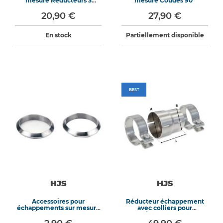
mesure Réducteurs 3
mesure Coudes 90°
paliers
20,90 €
27,90 €
En stock
Partiellement disponible
BEST
HJS
HJS
Accessoires pour
Réducteur échappement
échappements sur mesure
avec colliers pour
Joint de connecteur
Ø70/65mm longueur
90mm