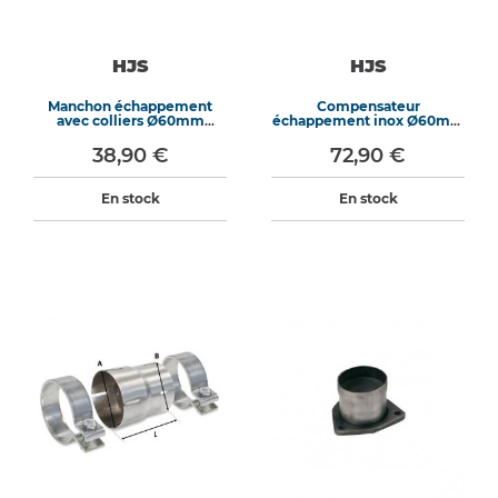
HJS
HJS
Manchon échappement
Compensateur
avec colliers Ø60mm
échappement inox Ø60mm
longueur 70mm
longueur 155mm
38,90 €
72,90 €
En stock
En stock