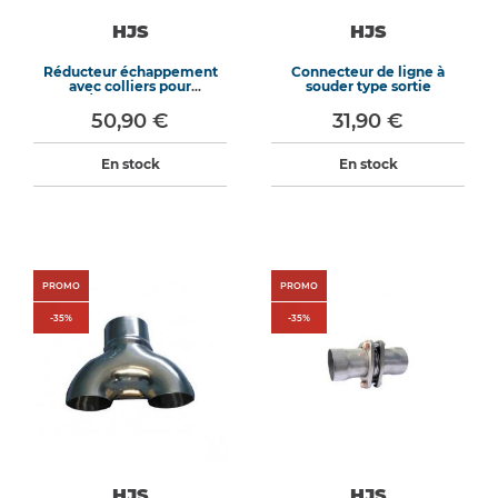
HJS
HJS
Réducteur échappement
Connecteur de ligne à
avec colliers pour
souder type sortie
Ø60/55mm longueur
90mm
50,90 €
31,90 €
En stock
En stock
PROMO
PROMO
-
35
%
-
35
%
HJS
HJS