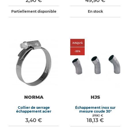
2,90 €
49,90 €
Partiellement disponible
En stock
JUSQU'À
-
35
%
NORMA
HJS
Collier de serrage
Échappement inox sur
échappement acier
mesure coude 30°
27,90 €
3,40 €
18,13 €