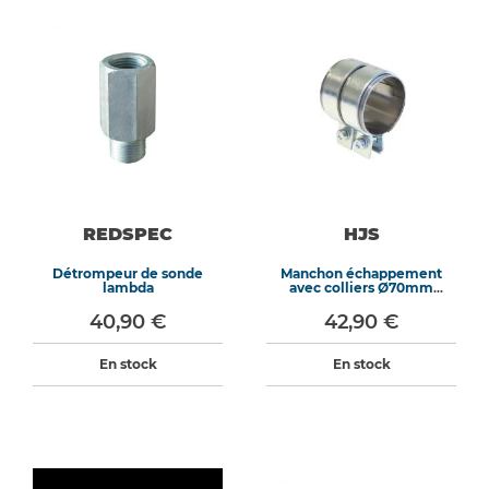
REDSPEC
HJS
Détrompeur de sonde
Manchon échappement
lambda
avec colliers Ø70mm
longueur 70mm
40,90 €
42,90 €
En stock
En stock