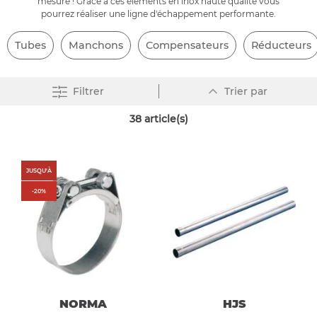
mesure ! Grâce à ces éléments en inox haute qualité vous
pourrez réaliser une ligne d'échappement performante.
Tubes
Manchons
Compensateurs
Réducteurs
Par
Filtrer
Trier par
ordre
décroissant
38
article(s)
JUSQU'À
-
20
%
NORMA
HJS