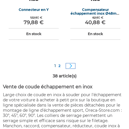
Connecteur en Y
Compensateur
échappement inox Ø48mm
longueur 155mm
122,90 €
62,90 €
79,88 €
40,88 €
En stock
En stock
Page
Vous êtes actuellement sur la page
Page
Page
Suivant
1
2
38
article(s)
Vente de coude échappement en inox
Large choix de coude en inox à souder pour l'échappement
de votre voiture à acheter à petit prix sur la boutique en
ligne spécialisée dans la vente de pièces détachées pour le
montage de ligne d'échappement sport, Oreca-Store.com :
30°, 45°, 60°, 90°. Les colliers de serrage permettent un
serrage simple et efficace sans risque sur le filetage.
Manchon, raccord, compensateur, réducteur, coude inox à