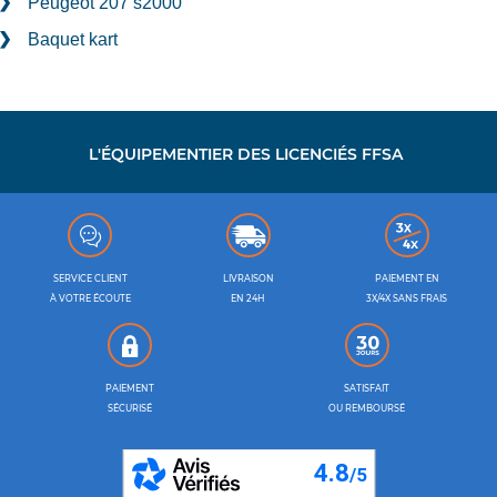
Peugeot 207 s2000
Baquet kart
L'ÉQUIPEMENTIER DES LICENCIÉS FFSA
SERVICE CLIENT
LIVRAISON
PAIEMENT EN
À VOTRE ÉCOUTE
EN 24H
3X/4X SANS FRAIS
PAIEMENT
SATISFAIT
SÉCURISÉ
OU REMBOURSÉ