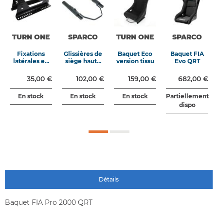
TURN ONE
SPARCO
TURN ONE
SPARCO
Fixations
Glissières de
Baquet Eco
Baquet FIA
latérales en
siège haute
version tissu
Evo QRT
acier
qualité
35,00 €
102,00 €
159,00 €
682,00 €
En stock
En stock
En stock
Partiellement
dispo
Détails
Baquet FIA Pro 2000 QRT