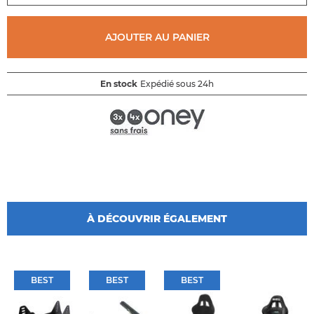
de
la
galerie
AJOUTER AU PANIER
d'images
En stock
Expédié sous 24h
À DÉCOUVRIR ÉGALEMENT
BEST
BEST
BEST
BEST
BEST
BEST