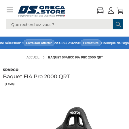
e sélection* !
dès 59€ d'achat
Boutique de Signe
Livraison offerte*
Fermeture
ACCUEIL
BAQUET SPARCO FIA PRO 2000 QRT
SPARCO
Baquet FIA Pro 2000 QRT
(1 avis)