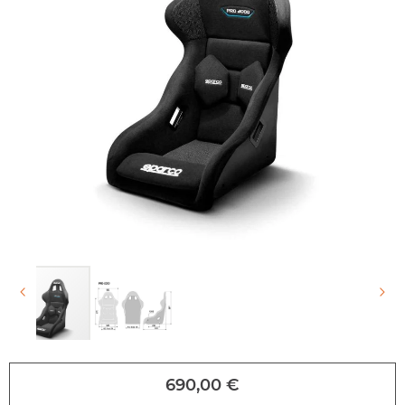
Accéder
directement
au
690,00 €
début