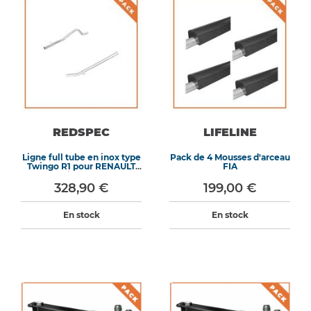
REDSPEC
LIFELINE
Ligne full tube en inox type
Pack de 4 Mousses d'arceau
Twingo R1 pour RENAULT
FIA
Twingo II RS
328,90 €
199,00 €
En stock
En stock