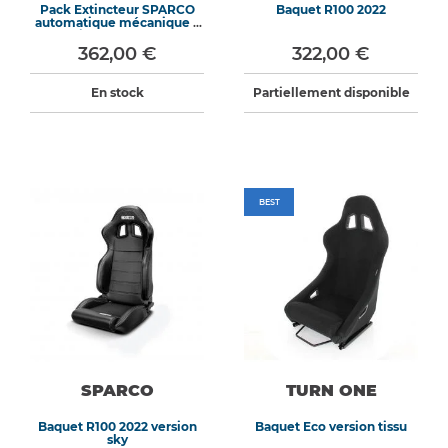
Pack Extincteur SPARCO
Baquet R100 2022
automatique mécanique +
Extincteur manuel
REDSPEC
362,00 €
322,00 €
En stock
Partiellement disponible
BEST
SPARCO
TURN ONE
Baquet R100 2022 version
Baquet Eco version tissu
sky