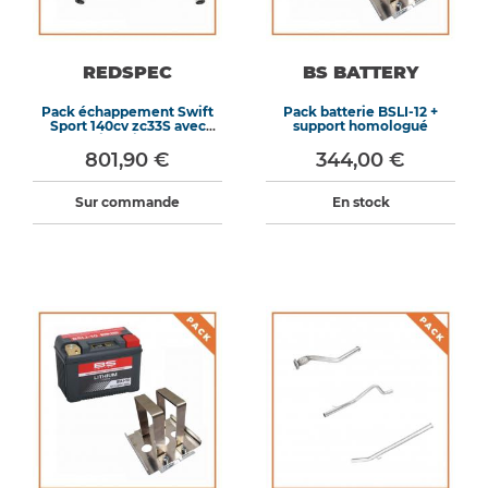
REDSPEC
BS BATTERY
Pack échappement Swift
Pack batterie BSLI-12 +
Sport 140cv zc33S avec
support homologué
silencieux
801,90 €
344,00 €
Sur commande
En stock