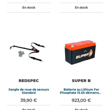
En stock
En stock
REDSPEC
SUPER B
Sangle de roue de secours
Batterie au Lithium Fer
Standard
Phosphate 15 Ah démarrage
900 A dimensions
extrêmes 250 x 97 x 156
39,90 €
923,00 €
mm
En stock
En stock