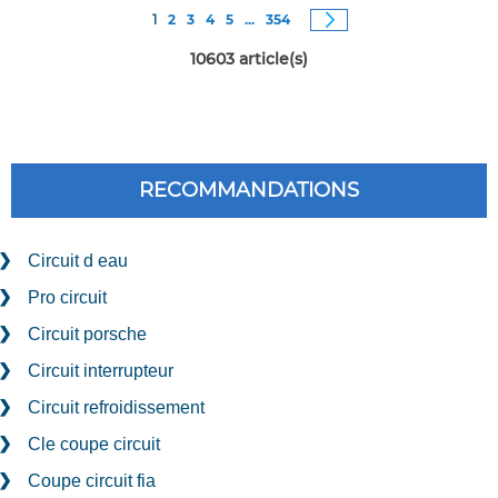
Page
Vous êtes actuellement sur la page
Page
Page
Page
Page
Page
Page
Suivant
1
2
3
4
5
...
354
10603
article(s)
RECOMMANDATIONS
Circuit d eau
Pro circuit
Circuit porsche
Circuit interrupteur
Circuit refroidissement
Cle coupe circuit
Coupe circuit fia