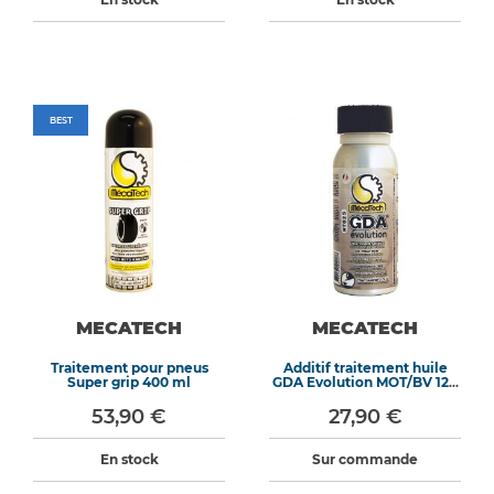
BEST
MECATECH
MECATECH
Traitement pour pneus
Additif traitement huile
Super grip 400 ml
GDA Evolution MOT/BV 120
ml
53,90 €
27,90 €
En stock
Sur commande