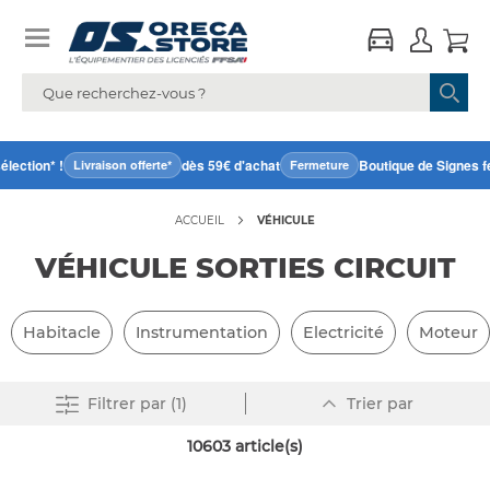
ction* !
dès 59€ d'achat
Boutique de Signes fer
Livraison offerte*
Fermeture
ACCUEIL
VÉHICULE
VÉHICULE SORTIES CIRCUIT
Habitacle
Instrumentation
Electricité
Moteur
Par
Supprimer tout
Filtrer
par (1)
Trier par
ordre
décroissant
10603
article(s)