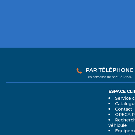
articles
CTEK
15
articles
DAVIES CRAIG
69
articles
DBA BRAKES
132
articles
DEI
358
articles
DUNLOP
3
PAR TÉLÉPHONE : 
article
E-RACE
1
en semaine de 8h30 à 18h30
articles
EBC BRAKES
10882
ESPACE CLI
articles
EIBACH
113
Service c
Catalogu
articles
ENDLESS
28
Contact
ORECA 
articles
ETA
6
Recherch
véhicule
Equipem
article
EXACT
1