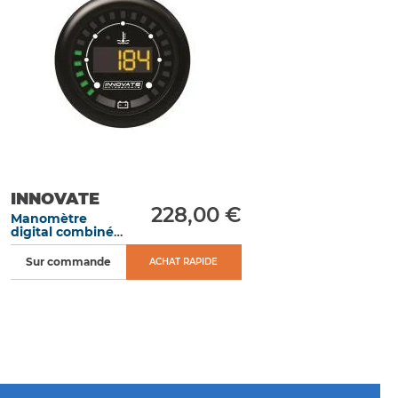
INNOVATE
228,00 €
Manomètre
digital combiné
tension de la
batterie et
Sur commande
ACHAT RAPIDE
température
d’eau MTX-D