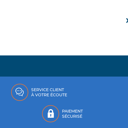
articles
BS BATTERY
14
articles
CAMLOC
9
articles
CARTEK
39
articles
CASTROL
111
articles
CATCAMS
127
articles
CHAMPION
4
articles
CIBIE
4
articles
CINEL RACING
146
SERVICE CLIENT
articles
CL BRAKES
842
À VOTRE ÉCOUTE
articles
COMETIC
22
PAIEMENT
article
COMEX
1
SÉCURISÉ
articles
CONNECT
10