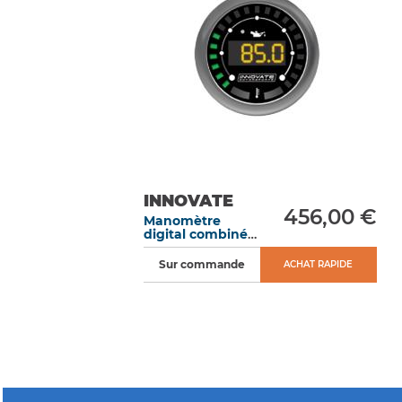
INNOVATE
456,00 €
Manomètre
digital combiné
pression huile et
température
Sur commande
ACHAT RAPIDE
d’huile MTX-D