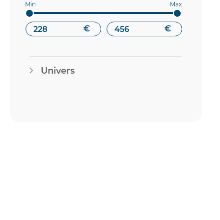
articles
ARP
38
articles
ASKUBAL
11
€
€
articles
ATHENA
1341
articles
ATL
72
Univers
articles
BARDAHL
16
articles
BG RACING
90
articles
BILSTEIN
322
articles
BMC
696
articles
BOSCH
52
articles
BRANTZ
25
articles
BREMBO
3