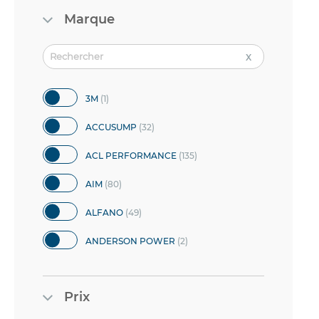
Marque
article
3M
1
articles
ACCUSUMP
32
articles
ACL PERFORMANCE
135
articles
AIM
80
articles
ALFANO
49
articles
ANDERSON POWER
2
articles
AP RACING
2072
Prix
article
ARMTECH
1