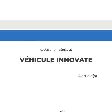
Jusqu'à -70% sur une sélection* !
Bons plans
ACCUEIL
VÉHICULE
VÉHICULE INNOVATE
4
article(s)