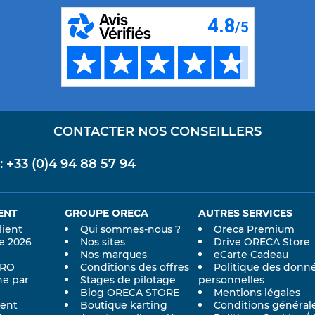
CONTACTER NOS CONSEILLERS
+33 (0)4 94 88 57 94
ENT
GROUPE ORECA
AUTRES SERVICES
lient
Qui sommes-nous ?
Oreca Premium
e 2026
Nos sites
Drive ORECA Store
Nos marques
eCarte Cadeau
PRO
Conditions des offres
Politique des donn
e par
Stages de pilotage
personnelles
Blog ORECA STORE
Mentions légales
ent
Boutique karting
Conditions général