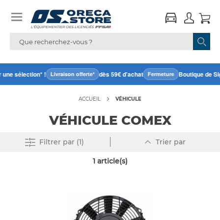
une sélection* !
dès 59€ d'achat
Boutique de Si
Livraison offerte*
Fermeture
ACCUEIL
VÉHICULE
VÉHICULE COMEX
Par
Supprimer tout
Filtrer
par (1)
Trier par
ordre
décroissant
1
article(s)