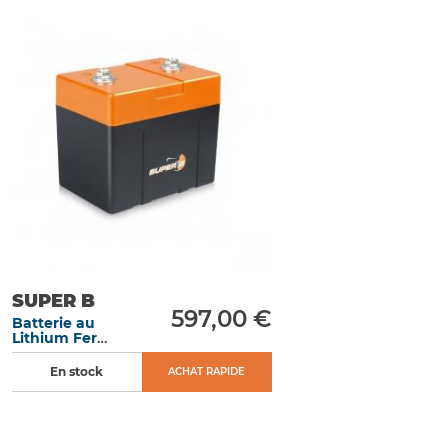
SUPER B
597,00 €
Batterie au
Lithium Fer
Phosphate 7,8
A/h démarrage
En stock
ACHAT RAPIDE
450 A
dimensions 120 x
93 x 82 mm