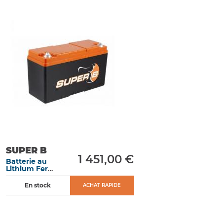
SUPER B
1 451,00 €
Batterie au
Lithium Fer
Phosphate 23 Ah
démarrage 1 500
En stock
ACHAT RAPIDE
A dimensions 250
x 97 x 156 mm