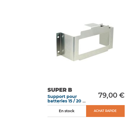
SUPER B
79,00 €
Support pour
batteries 15 / 20 /
23 A/h 250 x 97 x
142 mm
En stock
ACHAT RAPIDE