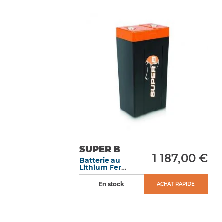
SUPER B
1 187,00 €
Batterie au
Lithium Fer
Phosphate 20 Ah
démarrage 1 000
En stock
ACHAT RAPIDE
A dimensions 120
x 80 x 255 mm