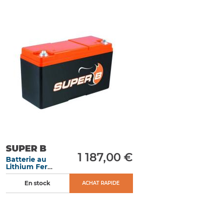
SUPER B
1 187,00 €
Batterie au
Lithium Fer
Phosphate 20 Ah
démarrage 1 200
En stock
ACHAT RAPIDE
A dimensions
extrêmes 250 x
97 x 156 mm