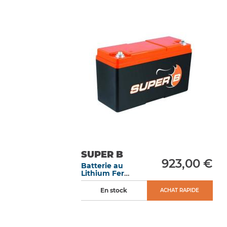
SUPER B
923,00 €
Batterie au
Lithium Fer
Phosphate 15 Ah
démarrage 900
En stock
ACHAT RAPIDE
A dimensions
extrêmes 250 x
97 x 156 mm