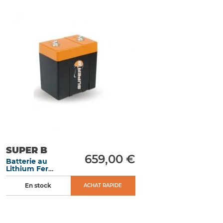
SUPER B
659,00 €
Batterie au
Lithium Fer
Phosphate 10 Ah
démarrage 600
En stock
ACHAT RAPIDE
A dimensions 120
x 80 x 127 mm