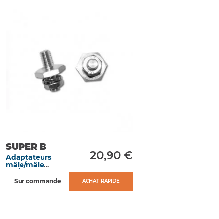
SUPER B
20,90 €
Adaptateurs
mâle/mâle
M6/M6 pour
batteries
Sur commande
ACHAT RAPIDE