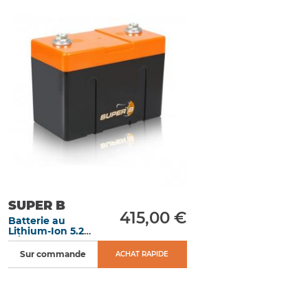
SUPER B
415,00 €
Batterie au
Lithium-Ion 5.2
A/h démarrage
300 A
Sur commande
ACHAT RAPIDE
dimensions 114 x
81.25 x 62 mm