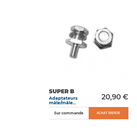
SUPER B
20,90 €
Adaptateurs
mâle/mâle
M6/M8 pour
batteries .
Sur commande
ACHAT RAPIDE