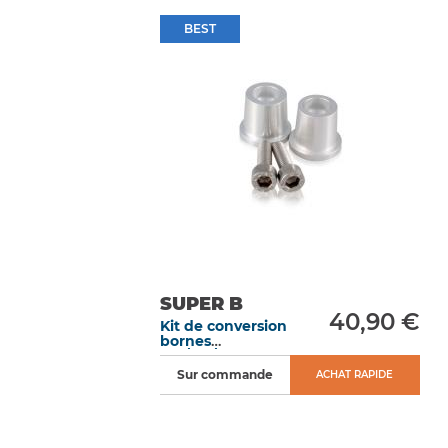
BEST
SUPER B
40,90 €
Kit de conversion
bornes
10P/15P/20P vers
bornes standards
Sur commande
ACHAT RAPIDE