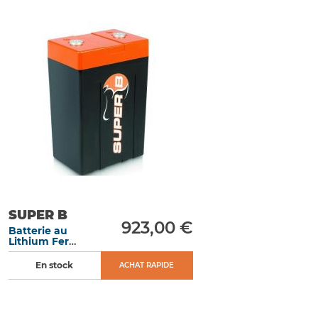
SUPER B
923,00 €
Batterie au
Lithium Fer
Phosphate 15 Ah
démarrage 900
En stock
ACHAT RAPIDE
A dimensions 120
x 80 x 200 mm