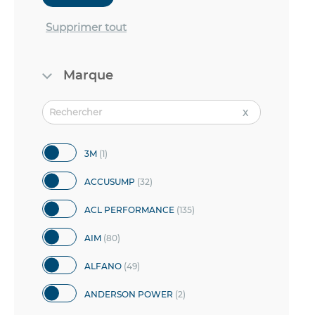
Supprimer tout
Marque
article
3M
1
articles
ACCUSUMP
32
articles
ACL PERFORMANCE
135
articles
AIM
80
articles
ALFANO
49
articles
ANDERSON POWER
2