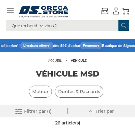
lection* !
dès 59€ d'achat
Boutique de Signes f
Livraison offerte*
Fermeture
ACCUEIL
VÉHICULE
VÉHICULE MSD
Moteur
Durites & Raccords
Par
Supprimer tout
Filtrer
par (1)
Trier par
ordre
décroissant
26
article(s)