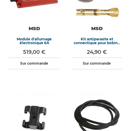
MSD
MSD
Module d'allumage
Kit antiparasite et
électronique 6A
connectique pour bobine
Blaster II
519,00 €
24,90 €
Sur commande
Sur commande