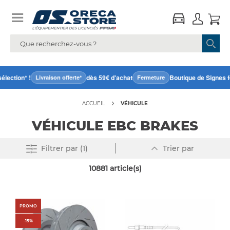
ction* !
dès 59€ d'achat
Boutique de Signes fer
Livraison offerte*
Fermeture
ACCUEIL
VÉHICULE
VÉHICULE EBC BRAKES
Par
Supprimer tout
Filtrer
par (1)
Trier par
ordre
décroissant
10881
article(s)
PROMO
-
15
%