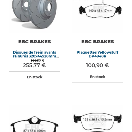
EBC BRAKES
EBC BRAKES
Disques de frein avants
Plaquettes Yellowstuff
rainurés 320x44x28mm
DP4948R
USR1638
300,90 €
255,77 €
100,90 €
En stock
En stock