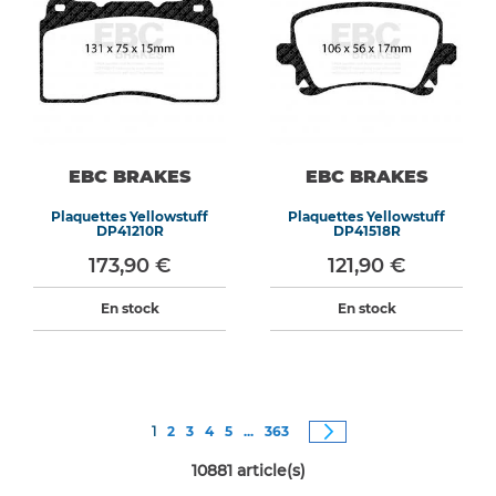
EBC BRAKES
EBC BRAKES
Plaquettes Yellowstuff
Plaquettes Yellowstuff
DP41210R
DP41518R
173,90 €
121,90 €
En stock
En stock
Page
Vous êtes actuellement sur la page
Page
Page
Page
Page
Page
Page
Suivant
1
2
3
4
5
...
363
10881
article(s)