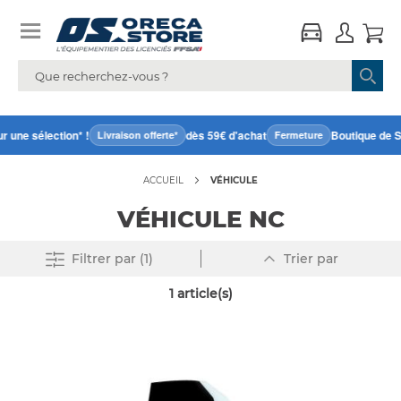
 une sélection* !
dès 59€ d'achat
Boutique de S
Livraison offerte*
Fermeture
ACCUEIL
VÉHICULE
VÉHICULE NC
Par
Supprimer tout
Filtrer
par (1)
Trier par
ordre
décroissant
1
article(s)