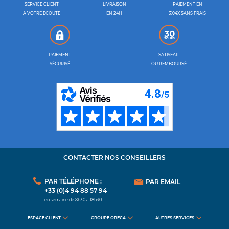
SERVICE CLIENT
LIVRAISON
PAIEMENT EN
À VOTRE ÉCOUTE
EN 24H
3X/4X SANS FRAIS
PAIEMENT
SATISFAIT
SÉCURISÉ
OU REMBOURSÉ
CONTACTER NOS CONSEILLERS
PAR TÉLÉPHONE :
PAR EMAIL
+33 (0)4 94 88 57 94
en semaine de 8h30 à 18h30
ESPACE CLIENT
GROUPE ORECA
AUTRES SERVICES