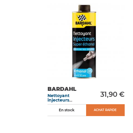
BARDAHL
31,90 €
Nettoyant
injecteurs
SuperEthanol
E85 500 ML
En stock
ACHAT RAPIDE