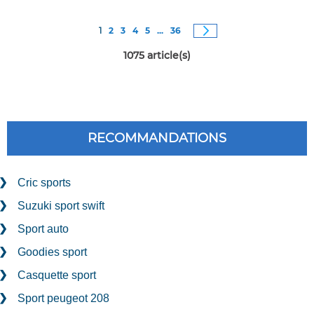
Page
Vous êtes actuellement sur la page
Page
Page
Page
Page
Page
Page
Suivant
1
2
3
4
5
...
36
1075
article(s)
RECOMMANDATIONS
Cric sports
Suzuki sport swift
Sport auto
Goodies sport
Casquette sport
Sport peugeot 208