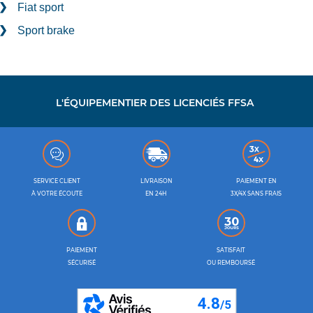
Fiat sport
Sport brake
L'ÉQUIPEMENTIER DES LICENCIÉS FFSA
SERVICE CLIENT
LIVRAISON
PAIEMENT EN
À VOTRE ÉCOUTE
EN 24H
3X/4X SANS FRAIS
PAIEMENT
SATISFAIT
SÉCURISÉ
OU REMBOURSÉ