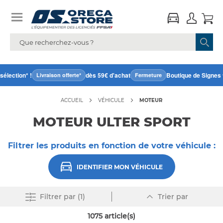
ection* !
dès 59€ d'achat
Boutique de Signes fe
Livraison offerte*
Fermeture
ACCUEIL
VÉHICULE
MOTEUR
MOTEUR ULTER SPORT
Filtrer les produits en fonction de votre véhicule :
IDENTIFIER MON VÉHICULE
Par
Supprimer tout
Filtrer
par (1)
Trier par
ordre
décroissant
1075
article(s)