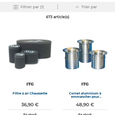
Par
Supprimer tout
Filtrer
par (1)
Trier par
ordre
décroissant
673
article(s)
ITG
ITG
Filtre à air Chaussette
Cornet aluminium à
emmancher pour
carburateurs Weber DCOE
45
36,90 €
48,90 €
En stock
En stock