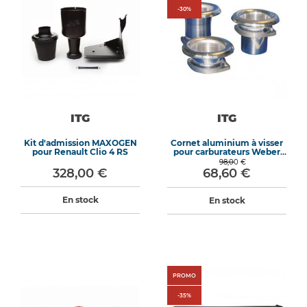
-
30
%
ITG
ITG
Kit d'admission MAXOGEN
Cornet aluminium à visser
pour Renault Clio 4 RS
pour carburateurs Weber
DCOE 48
98,00 €
328,00 €
68,60 €
En stock
En stock
PROMO
-
35
%