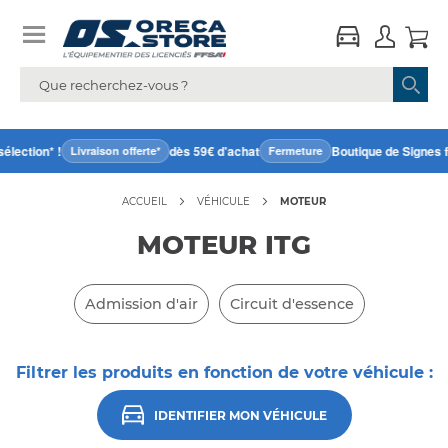
ction* !
dès 59€ d'achat
Boutique de Signes fer
Livraison offerte*
Fermeture
ACCUEIL
VÉHICULE
MOTEUR
MOTEUR ITG
Admission d'air
Circuit d'essence
Filtrer les produits en fonction de votre véhicule :
IDENTIFIER MON VÉHICULE