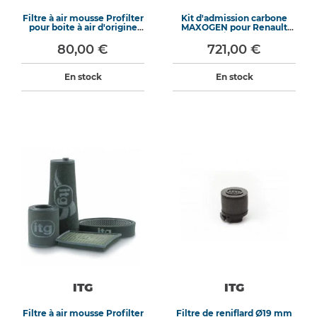
Filtre à air mousse Profilter
Kit d'admission carbone
pour boite à air d'origine
MAXOGEN pour Renault
WB-512
Clio 4 RS
80,00 €
721,00 €
En stock
En stock
ITG
ITG
Filtre à air mousse Profilter
Filtre de reniflard Ø19 mm