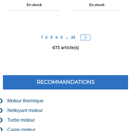
En stock
En stock
Page
Vous êtes actuellement sur la page
Page
Page
Page
Page
Page
Page
Suivant
1
2
3
4
5
...
23
673
article(s)
RECOMMANDATIONS
Moteur thermique
Nettoyant moteur
Turbo moteur
Came moteur