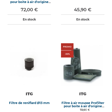
pour boite à air d'origine
WB-446
72,00 €
45,90 €
En stock
En stock
PROMO
-
30
%
ITG
ITG
Filtre de reniflard Ø13 mm
Filtre à air mousse Profilter
pour boite à air d'origine
WB-298
72,00 €