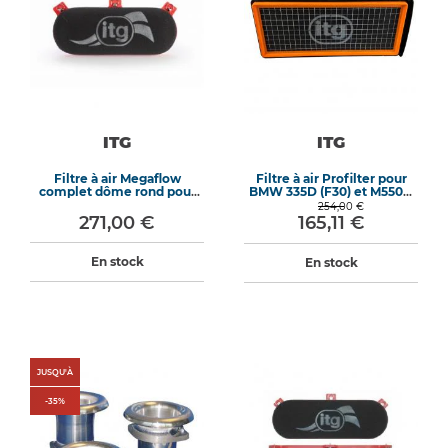
ITG
ITG
Filtre à air Megaflow
Filtre à air Profilter pour
complet dôme rond pour
BMW 335D (F30) et M550D
PEUGEOT 205 Rallye
(F10)
254,00 €
271,00 €
165,11 €
En stock
En stock
JUSQU'À
-
35
%