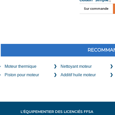
percé ØInt. 1.5" /
ØExt. 3.4" / ØExt.
Sur commande
Total 4.5"
RECOMMAN
Moteur thermique
Nettoyant moteur
Piston pour moteur
Additif huile moteur
L'ÉQUIPEMENTIER DES LICENCIÉS FFSA