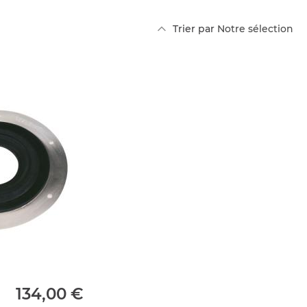
Par
Trier par
ordre
décroissant
134,00 €