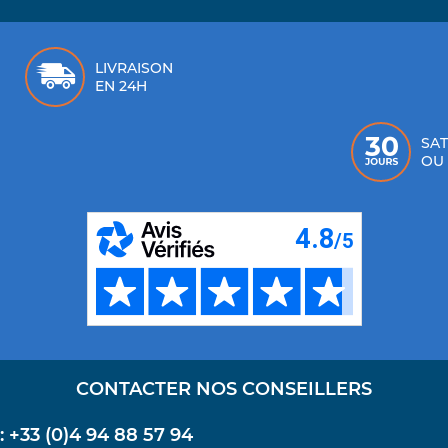
LIVRAISON
EN 24H
SAT
OU
CONTACTER NOS CONSEILLERS
+33 (0)4 94 88 57 94