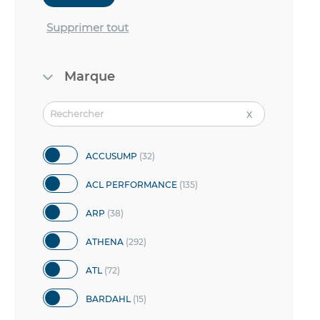
Supprimer tout
Marque
articles
ACCUSUMP
32
articles
ACL PERFORMANCE
135
articles
ARP
38
articles
ATHENA
292
articles
ATL
72
articles
BARDAHL
15