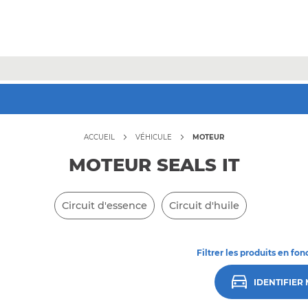
Jusqu'à -70% sur une sélection* !
Bons plans
ACCUEIL
VÉHICULE
MOTEUR
MOTEUR SEALS IT
Circuit d'essence
Circuit d'huile
Filtrer les produits en fon
IDENTIFIER