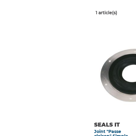
1
article(s)
SEALS IT
Joint "Passe
cloison" Simple