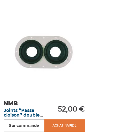
NMB
52,00 €
Joints ‘‘Passe
cloison’’ double
percé ØInt. trou
15 mm / ØExt.
Sur commande
ACHAT RAPIDE
caoutchouc 57
mm / ØExt. total
76 mm