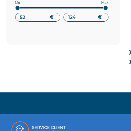
articles
BOSCH
31
articles
CASTROL
82
€
€
articles
CATCAMS
127
articles
CHAMPION
4
articles
COMETIC
22
article
COMEX
1
articles
DAVIES CRAIG
69
articles
DEI
266
article
EXACT
1
articles
FACET
27
articles
FORGE
94
SERVICE CLIENT