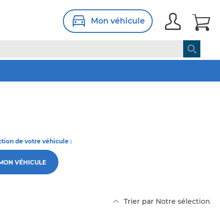
Mon véhicule
ction de votre véhicule :
 MON VÉHICULE
Par
Trier par
ordre
décroissant