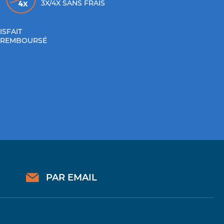
3X/4X SANS FRAIS
ISFAIT
 REMBOURSÉ
PAR EMAIL