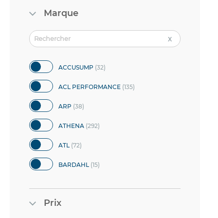
Marque
articles
ACCUSUMP
32
articles
ACL PERFORMANCE
135
articles
ARP
38
articles
ATHENA
292
articles
ATL
72
articles
BARDAHL
15
articles
BG RACING
2
Prix
articles
BMC
696