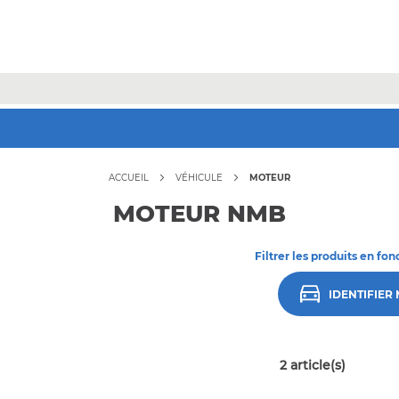
Jusqu'à -70% sur une sélection* !
Bons plans
ACCUEIL
VÉHICULE
MOTEUR
MOTEUR NMB
Filtrer les produits en fon
IDENTIFIER
2
article(s)