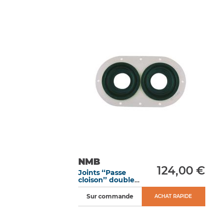
NMB
124,00 €
Joints ‘‘Passe
cloison’’ double
percé ØInt. trou
6 mm / ØExt.
Sur commande
ACHAT RAPIDE
caoutchouc 57
mm / ØExt. total
133 mm