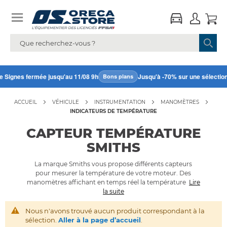
e Signes fermée jusqu'au 11/08 9h
Jusqu'à -70% sur une sélection*
Bons plans
ACCUEIL
VÉHICULE
INSTRUMENTATION
MANOMÈTRES
INDICATEURS DE TEMPÉRATURE
CAPTEUR TEMPÉRATURE
SMITHS
La marque Smiths vous propose différents capteurs
pour mesurer la température de votre moteur. Des
manomètres affichant en temps réel la température
Lire
la suite
Supprimer tout
Nous n'avons trouvé aucun produit correspondant à la
sélection.
Aller à la page d’accueil
.