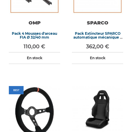
OMP
SPARCO
Pack 4 Mousses d'arceau
Pack Extincteur SPARCO
FIA Ø 32/40 mm
automatique mécanique +
Extincteur manuel
REDSPEC
110,00 €
362,00 €
En stock
En stock
BEST