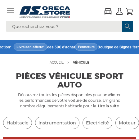
n* !
dès 59€ d'achat
Boutique de Signes fermée 
Livraison offerte*
Fermeture
ACCUEIL
VÉHICULE
PIÈCES VÉHICULE SPORT
AUTO
Découvrez toutes les pièces disponibles pour améliorer
les performances de votre voiture de course. Un grand
nombre d'équipements habitacle pour la
Lire la suite
Habitacle
Instrumentation
Electricité
Moteur