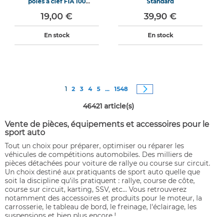
pôles à clef FIA 100
Standard
ampères
19,00 €
39,90 €
En stock
En stock
Page
Vous êtes actuellement sur la page
Page
Page
Page
Page
Page
Page
Suivant
1
2
3
4
5
...
1548
46421
article(s)
Vente de pièces, équipements et accessoires pour le
sport auto
Tout un choix pour préparer, optimiser ou réparer les
véhicules de compétitions automobiles. Des milliers de
pièces détachées pour voiture de rallye ou course sur circuit.
Un choix destiné aux pratiquants de sport auto quelle que
soit la discipline qu'ils pratiquent : rallye, course de côte,
course sur circuit, karting, SSV, etc... Vous retrouverez
notamment des accessoires et produits pour le moteur, la
carrosserie, le tableau de bord, le freinage, l'éclairage, les
suspensions et bien plus encore !