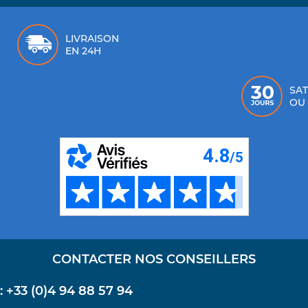
LIVRAISON
EN 24H
SAT
OU
CONTACTER NOS CONSEILLERS
+33 (0)4 94 88 57 94