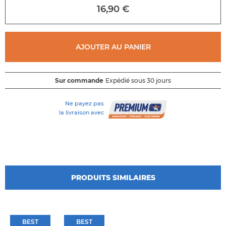
au
16,90 €
début
de
la
galerie
AJOUTER AU PANIER
d'images
Sur commande
Expédié sous 30 jours
Ne payez pas
la livraison avec
PRODUITS SIMILAIRES
BEST
BEST
BEST
BEST