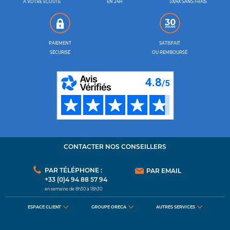
À VOTRE ÉCOUTE
EN 24H
3X/4X SANS FRAIS
PAIEMENT
SATISFAIT
SÉCURISÉ
OU REMBOURSÉ
CONTACTER NOS CONSEILLERS
PAR TÉLÉPHONE :
PAR EMAIL
+33 (0)4 94 88 57 94
en semaine de 8h30 à 18h30
ESPACE CLIENT
GROUPE ORECA
AUTRES SERVICES