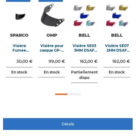
SPARCO
OMP
BELL
BELL
Visiere
Visière pour
Visière SE03
Visière SE07
Fumee
casque GP-R
3MM DSAF
2MM DSAF
Casque X-Pro
et GP-R K
Miroir
Miroir
fumé
30,00 €
99,00 €
162,00 €
162,00 €
En stock
En stock
Partiellement
En stock
dispo
Détails