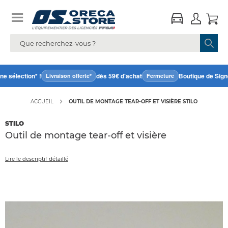
 sélection* !
dès 59€ d'achat
Boutique de Signe
Livraison offerte*
Fermeture
ACCUEIL
OUTIL DE MONTAGE TEAR-OFF ET VISIÈRE STILO
STILO
Outil de montage tear-off et visière
Lire le descriptif détaillé
Accéder
directement
à
la
fin
de