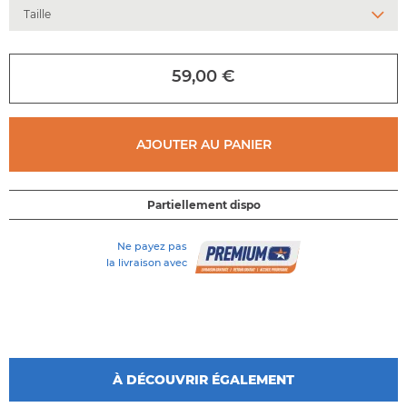
au
début
de
la
59,00 €
galerie
d'images
AJOUTER AU PANIER
Partiellement dispo
Ne payez pas
la livraison avec
À DÉCOUVRIR ÉGALEMENT