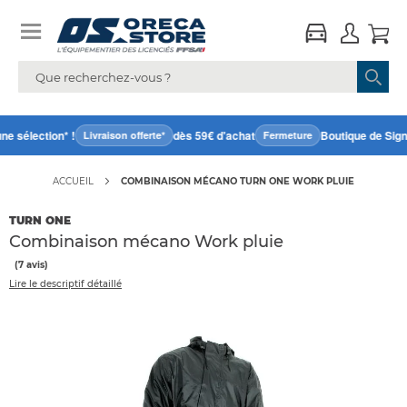
e sélection* !
dès 59€ d'achat
Boutique de Signe
Livraison offerte*
Fermeture
ACCUEIL
COMBINAISON MÉCANO TURN ONE WORK PLUIE
TURN ONE
Combinaison mécano Work pluie
(7 avis)
Lire le descriptif détaillé
Accéder
directement
à
la
fin
de