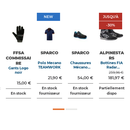
NEW
JUSQU'À
NEW
JUSQU'À
-30%
-
30
%
FFSA
SPARCO
SPARCO
ALPINESTA
COMMISSAI
RS
RE
Polo Mecano
Chaussures
Bottines FIA
TEAMWORK
Mécano
Radar
Gants Logo
HORIZON
noir/blanc
noir
259,96 €
S1PS ESD
21,90 €
54,00 €
181,97 €
MORENO
15,00 €
Noir Bleu
t
En stock
En stock
Partiellement
En stock
fournisseur
fournisseur
dispo