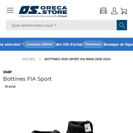
 sélection* !
dès 59€ d'achat
Boutique de Signe
Livraison offerte*
Fermeture
ACCUEIL
BOTTINES OMP SPORT FIA 8856-2018 2024
OMP
Bottines FIA Sport
(6 avis)