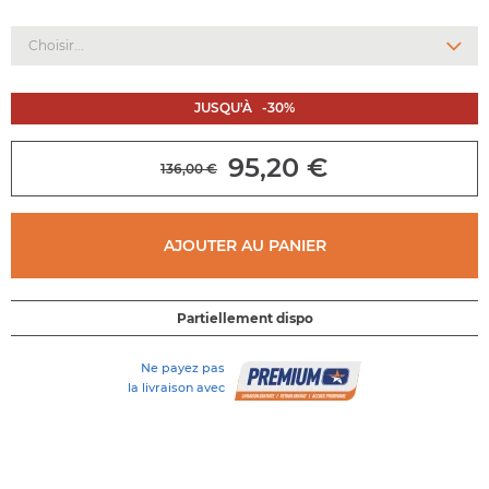
de
la
galerie
d'images
JUSQU'À
-
30
%
95,20 €
136,00 €
AJOUTER AU PANIER
Partiellement dispo
Ne payez pas
la livraison avec