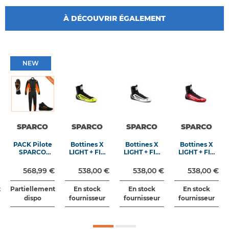
À DÉCOUVRIR ÉGALEMENT
NEW
NEW
SPARCO
SPARCO
SPARCO
SPARCO
PACK Pilote
Bottines X
Bottines X
Bottines X
SPARCO
LIGHT + FIA
LIGHT + FIA
LIGHT + FIA
Sprint
8856 2018
8856 2018
8856 2018
Advanced
Jaune Noir
Blanc Noir
Rouge Noir
568,99 €
538,00 €
538,00 €
538,00 €
Total Look
Limited
t
Partiellement
En stock
En stock
En stock
Edition
dispo
fournisseur
fournisseur
fournisseur