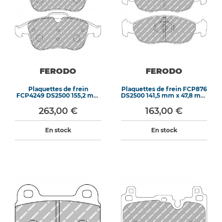
FERODO
FERODO
Plaquettes de frein
Plaquettes de frein FCP876
FCP4249 DS2500 155,2 mm
DS2500 141,5 mm x 47,8 mm
x 62,8 mm x 17,9 mm
x 16,5 mm
263,00 €
163,00 €
En stock
En stock