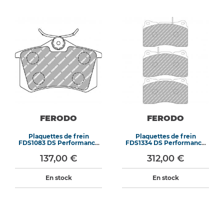
FERODO
FERODO
Plaquettes de frein
Plaquettes de frein
FDS1083 DS Performance
FDS1334 DS Performance
87,4 mm x 52,9 mm x 17,2
131,8 mm x 77,2 mm x 16
mm
mm
137,00 €
312,00 €
En stock
En stock