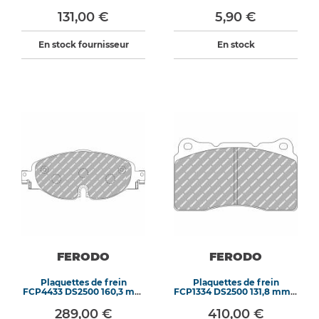
x 10,2 mm
131,00 €
5,90 €
En stock fournisseur
En stock
FERODO
FERODO
Plaquettes de frein
Plaquettes de frein
FCP4433 DS2500 160,3 mm
FCP1334 DS2500 131,8 mm x
x 64,5 mm x 20,3 mm
77,2 mm x 16 mm
289,00 €
410,00 €