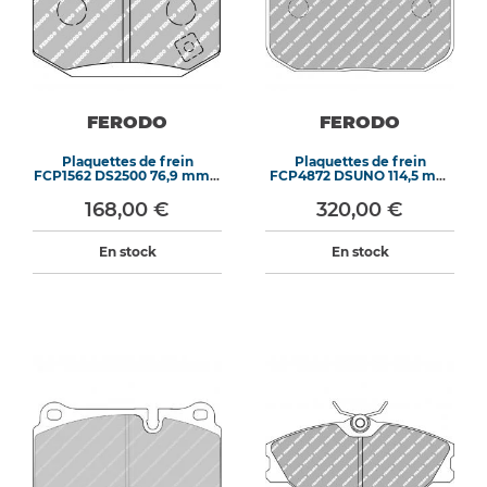
FERODO
FERODO
Plaquettes de frein
Plaquettes de frein
FCP1562 DS2500 76,9 mm x
FCP4872 DSUNO 114,5 mm
65,8 mm x 14,6 mm
x 91,2 mm x 15 mm
168,00 €
320,00 €
En stock
En stock