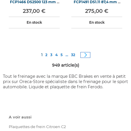
FCP1466 DS2500 123 mm x
FCP1491 DS1.11 87,4 mm x
53,3 mm x 17,9 mm
52,9 mm x 16 mm
237,00 €
275,00 €
En stock
En stock
Page
Vous êtes actuellement sur la page
Page
Page
Page
Page
Page
Page
Suivant
1
2
3
4
5
...
32
949
article(s)
Tout le freinage avec la marque EBC Brakes en vente à petit
prix sur Oreca-Store spécialiste dans le freinage pour le sport
automobile. Liquide et plaquette de frein Ferodo.
A voir aussi
Plaquettes de frein Citroen C2