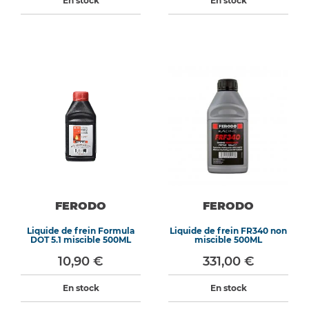
En stock
En stock
FERODO
FERODO
Liquide de frein Formula
Liquide de frein FR340 non
DOT 5.1 miscible 500ML
miscible 500ML
10,90 €
331,00 €
En stock
En stock