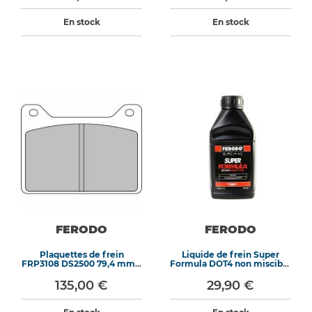
En stock
En stock
FERODO
FERODO
Plaquettes de frein
Liquide de frein Super
FRP3108 DS2500 79,4 mm x
Formula DOT4 non miscible
58 mm x 12,5 mm
500ML
135,00 €
29,90 €