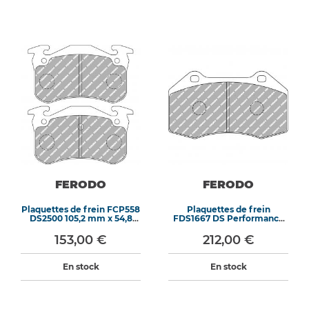
FERODO
FERODO
Plaquettes de frein FCP558
Plaquettes de frein
DS2500 105,2 mm x 54,8
FDS1667 DS Performance
mm x 11 mm
124,8 mm x 70,7 mm x 15,5
mm
153,00 €
212,00 €
En stock
En stock