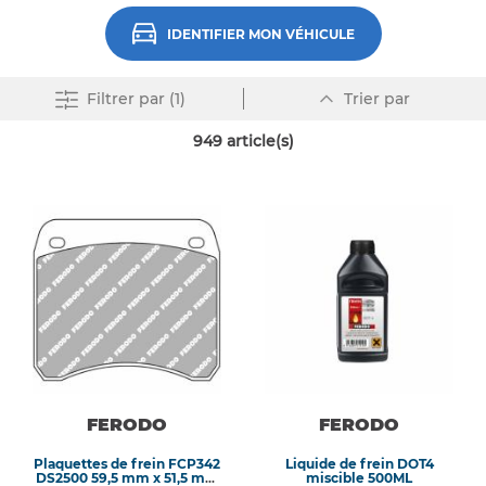
IDENTIFIER MON VÉHICULE
Par
Supprimer tout
Filtrer
par (1)
Trier par
ordre
décroissant
949
article(s)
FERODO
FERODO
Plaquettes de frein FCP342
Liquide de frein DOT4
DS2500 59,5 mm x 51,5 mm
miscible 500ML