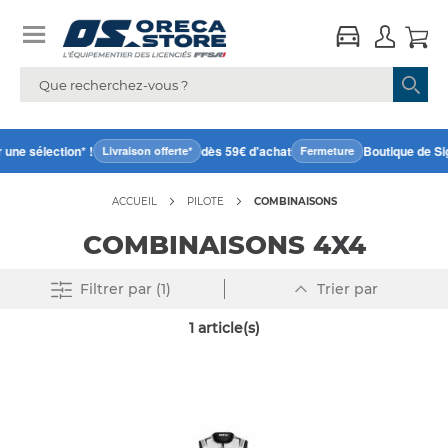
une sélection* !
dès 59€ d'achat
Boutique de Si
Livraison offerte*
Fermeture
ACCUEIL
PILOTE
COMBINAISONS
COMBINAISONS 4X4
Par
Supprimer tout
Filtrer
par (1)
Trier par
ordre
décroissant
1
article(s)