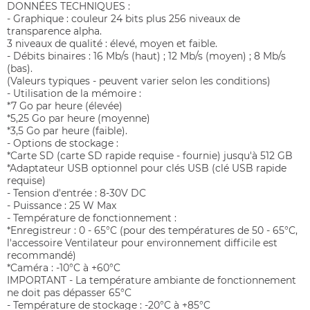
DONNÉES TECHNIQUES :
- Graphique : couleur 24 bits plus 256 niveaux de
transparence alpha.
3 niveaux de qualité : élevé, moyen et faible.
- Débits binaires : 16 Mb/s (haut) ; 12 Mb/s (moyen) ; 8 Mb/s
(bas).
(Valeurs typiques - peuvent varier selon les conditions)
- Utilisation de la mémoire :
*7 Go par heure (élevée)
*5,25 Go par heure (moyenne)
*3,5 Go par heure (faible).
- Options de stockage :
*Carte SD (carte SD rapide requise - fournie) jusqu'à 512 GB
*Adaptateur USB optionnel pour clés USB (clé USB rapide
requise)
- Tension d'entrée : 8-30V DC
- Puissance : 25 W Max
- Température de fonctionnement :
*Enregistreur : 0 - 65°C (pour des températures de 50 - 65°C,
l'accessoire Ventilateur pour environnement difficile est
recommandé)
*Caméra : -10°C à +60°C
IMPORTANT - La température ambiante de fonctionnement
ne doit pas dépasser 65°C
- Température de stockage : -20°C à +85°C