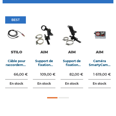
BEST
BEST
STILO
AIM
AIM
AIM
Câble pour
Support de
Support de
Caméra
raccordemen
fixation
fixation
SmartyCam 3
t caméra /
arceau pour
arceau
Corsa
radio
caméra
(SmartyCam
66,00 €
109,00 €
82,00 €
1 619,00 €
déportée
HD
(SmartyCam
2.1/Corsa/Spo
En stock
En stock
En stock
En stock
GP HD 2.1 / 2.2
rt)
/ GP / Dual)