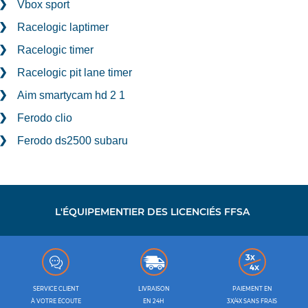
Vbox sport
Racelogic laptimer
Racelogic timer
Racelogic pit lane timer
Aim smartycam hd 2 1
Ferodo clio
Ferodo ds2500 subaru
L'ÉQUIPEMENTIER DES LICENCIÉS FFSA
SERVICE CLIENT
LIVRAISON
PAIEMENT EN
À VOTRE ÉCOUTE
EN 24H
3X/4X SANS FRAIS