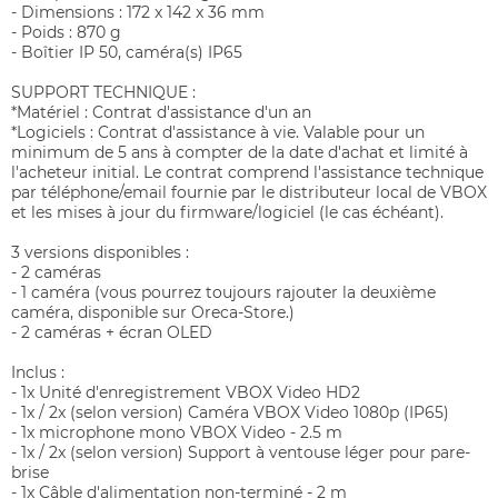
- Dimensions : 172 x 142 x 36 mm
- Poids : 870 g
- Boîtier IP 50, caméra(s) IP65
SUPPORT TECHNIQUE :
*Matériel : Contrat d'assistance d'un an
*Logiciels : Contrat d'assistance à vie. Valable pour un
minimum de 5 ans à compter de la date d'achat et limité à
l'acheteur initial. Le contrat comprend l'assistance technique
par téléphone/email fournie par le distributeur local de VBOX
et les mises à jour du firmware/logiciel (le cas échéant).
3 versions disponibles :
- 2 caméras
- 1 caméra (vous pourrez toujours rajouter la deuxième
caméra, disponible sur Oreca-Store.)
- 2 caméras + écran OLED
Inclus :
- 1x Unité d'enregistrement VBOX Video HD2
- 1x / 2x (selon version) Caméra VBOX Video 1080p (IP65)
- 1x microphone mono VBOX Video - 2.5 m
- 1x / 2x (selon version) Support à ventouse léger pour pare-
brise
- 1x Câble d'alimentation non-terminé - 2 m