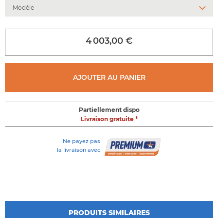
au
début
de
la
4 003,00 €
galerie
d'images
AJOUTER AU PANIER
Partiellement dispo
Livraison gratuite *
Ne payez pas
la livraison avec
PRODUITS SIMILAIRES