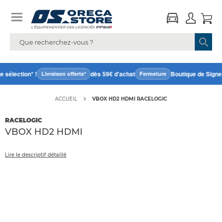
sélection* !
dès 59€ d'achat
Boutique de Signes 
Livraison offerte*
Fermeture
ACCUEIL
VBOX HD2 HDMI RACELOGIC
RACELOGIC
VBOX HD2 HDMI
Lire le descriptif détaillé
Accéder
directement
à
la
fin
de