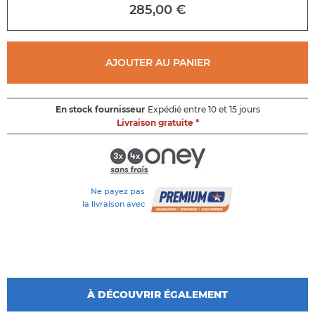
au
285,00 €
début
de
la
galerie
AJOUTER AU PANIER
d'images
En stock fournisseur
Expédié entre 10 et 15 jours
Livraison gratuite *
Ne payez pas
la livraison avec
À DÉCOUVRIR ÉGALEMENT