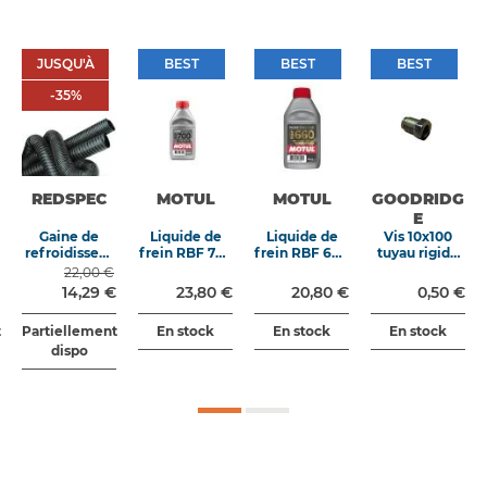
JUSQU'À
BEST
BEST
BEST
JUSQU'À
BEST
BEST
BEST
-35%
-
35
%
REDSPEC
MOTUL
MOTUL
GOODRIDG
E
Gaine de
Liquide de
Liquide de
Vis 10x100
refroidissem
frein RBF 700
frein RBF 660
tuyau rigide
ent " boa "
DOT4 non
DOT4 non
court acier
22,00 €
température
miscible
miscible
14,29 €
23,80 €
20,80 €
0,50 €
moyenne
500ML
500ML
noire
t
Partiellement
En stock
En stock
En stock
dispo