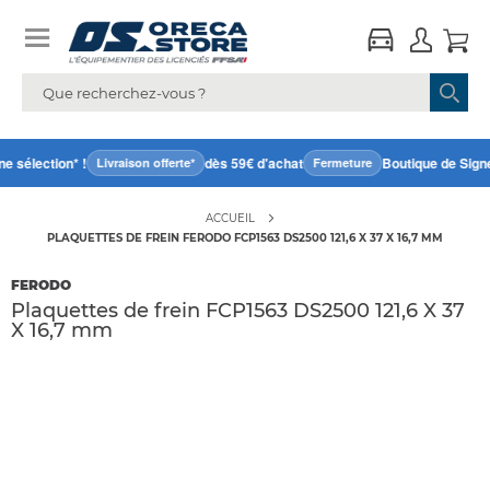
 sélection* !
dès 59€ d'achat
Boutique de Signe
Livraison offerte*
Fermeture
ACCUEIL
PLAQUETTES DE FREIN FERODO FCP1563 DS2500 121,6 X 37 X 16,7 MM
FERODO
Plaquettes de frein FCP1563 DS2500 121,6 X 37
X 16,7 mm