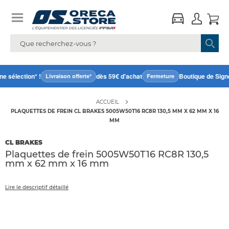
 sélection* !
dès 59€ d'achat
Boutique de Signe
Livraison offerte*
Fermeture
ACCUEIL
PLAQUETTES DE FREIN CL BRAKES 5005W50T16 RC8R 130,5 MM X 62 MM X 16
MM
CL BRAKES
Plaquettes de frein 5005W50T16 RC8R 130,5
mm x 62 mm x 16 mm
Lire le descriptif détaillé
Accéder
directement
à