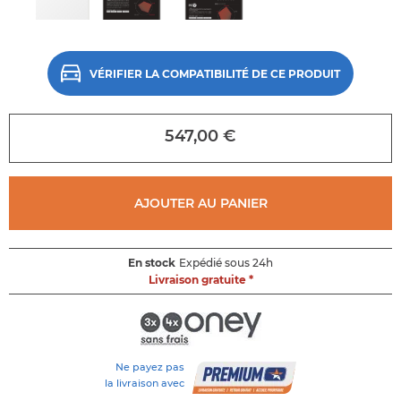
Accéder
directement
au
début
VÉRIFIER LA COMPATIBILITÉ DE CE PRODUIT
de
la
galerie
547,00 €
d'images
AJOUTER AU PANIER
En stock
Expédié sous 24h
Livraison gratuite *
Ne payez pas
la livraison avec