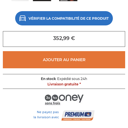
Accéder
directement
au
début
VÉRIFIER LA COMPATIBILITÉ DE CE PRODUIT
de
la
galerie
352,99 €
d'images
AJOUTER AU PANIER
En stock
Expédié sous 24h
Livraison gratuite *
Ne payez pas
la livraison avec