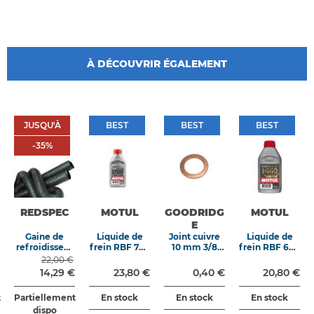
À DÉCOUVRIR ÉGALEMENT
JUSQU'À
BEST
BEST
BEST
JUSQU'À
BEST
BEST
BEST
-35%
-
35
%
REDSPEC
MOTUL
GOODRIDG
MOTUL
E
Gaine de
Liquide de
Joint cuivre
Liquide de
refroidissem
frein RBF 700
10 mm 3/8
frein RBF 660
ent " boa "
DOT4 non
UNF
DOT4 non
22,00 €
température
miscible
miscible
14,29 €
23,80 €
0,40 €
20,80 €
moyenne
500ML
500ML
noire
t
Partiellement
En stock
En stock
En stock
dispo