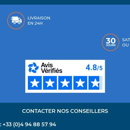
LIVRAISON
EN 24H
SAT
OU
CONTACTER NOS CONSEILLERS
+33 (0)4 94 88 57 94