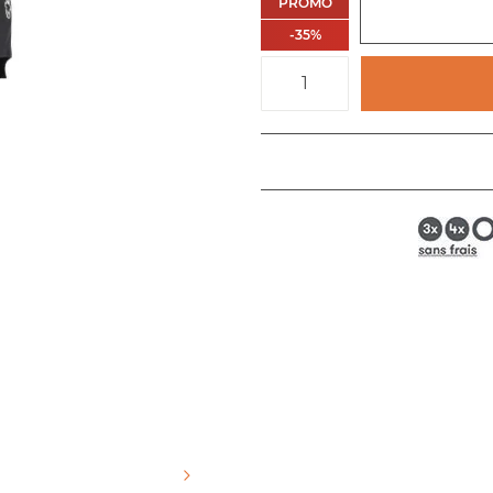
PROMO
-
35
%