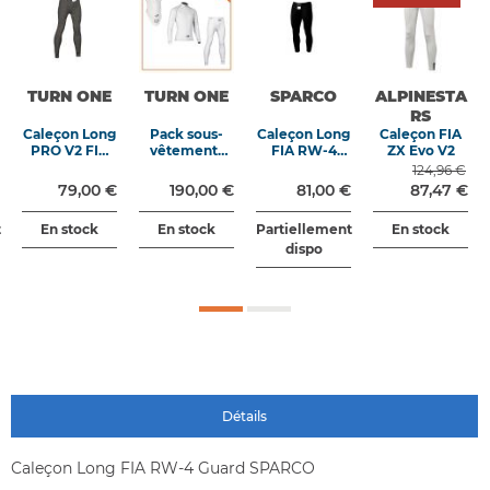
TURN ONE
TURN ONE
SPARCO
ALPINESTA
RS
Caleçon Long
Pack sous-
Caleçon Long
Caleçon FIA
PRO V2 FIA
vêtements
FIA RW-4
ZX Evo V2
8856-2018
TURN ONE
Guard Noir
124,96 €
Pro V2
79,00 €
190,00 €
81,00 €
87,47 €
t
En stock
En stock
Partiellement
En stock
dispo
Détails
Caleçon Long FIA RW-4 Guard SPARCO