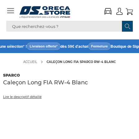
e sélection* !
dès 59€ d'achat
Boutique de Sign
Livraison offerte*
Fermeture
ACCUEIL
CALEÇON LONG FIA SPARCO RW-4 BLANC
SPARCO
Caleçon Long FIA RW-4 Blanc
Lire le descriptif détaillé
Accéder
directement
à
la
fin
de