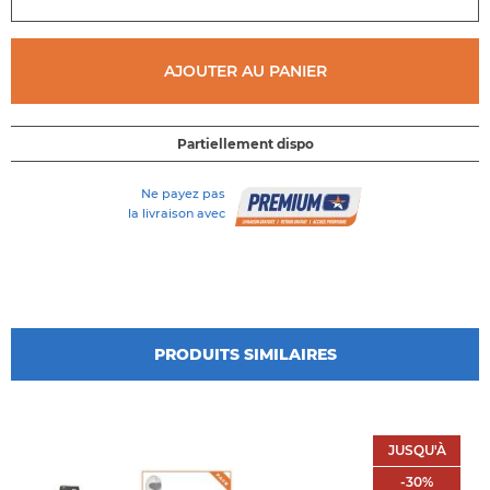
d'images
AJOUTER AU PANIER
Partiellement dispo
Ne payez pas
la livraison avec
PRODUITS SIMILAIRES
JUSQU'À
JUSQU'À
-30%
-
30
%