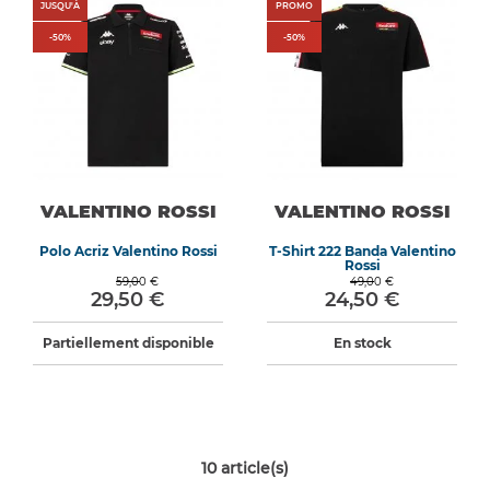
JUSQU'À
PROMO
-
50
%
-
50
%
VALENTINO ROSSI
VALENTINO ROSSI
Polo Acriz Valentino Rossi
T-Shirt 222 Banda Valentino
Rossi
59,00 €
49,00 €
29,50 €
24,50 €
Partiellement disponible
En stock
10
article(s)