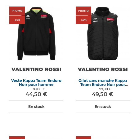
PROMO
PROMO
-
50
%
-
50
%
VALENTINO ROSSI
VALENTINO ROSSI
Veste Kappa Team Enduro
Gilet sans manche Kappa
Noir pour homme
Team Enduro Noir pour
homme
89,00 €
99,00 €
44,50 €
49,50 €
En stock
En stock