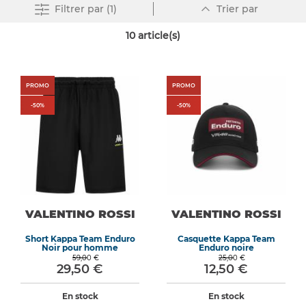
Par
Supprimer tout
Filtrer
par (1)
Trier par
ordre
décroissant
10
article(s)
PROMO
PROMO
-
50
%
-
50
%
VALENTINO ROSSI
VALENTINO ROSSI
Short Kappa Team Enduro
Casquette Kappa Team
Noir pour homme
Enduro noire
59,00 €
25,00 €
29,50 €
12,50 €
En stock
En stock