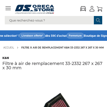
 sélection* !
dès 59€ d'achat
Boutique de Signe
Livraison offerte*
Fermeture
ACCUEIL
FILTRE À AIR DE REMPLACEMENT K&N 33-2332 267 X 267 X 30 MM
K&N
Filtre à air de remplacement 33-2332 267 x 267
x 30 mm