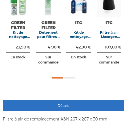
GREEN
GREEN
ITG
ITG
FILTER
FILTER
Kit de
Détergent
Kit de
Filtre à air
nettoyage
pour filtres à
nettoyage
Maxogen
pour filtres à
air 1L
pour filtres à
JC60 cône
air 300 ml
air
complet
23,90 €
14,90 €
42,90 €
107,00 €
diamètre 70
mm
En stock
Sur
En stock
Sur
commande
commande
Détails
Filtre à air de remplacement K&N 267 x 267 x 30 mm