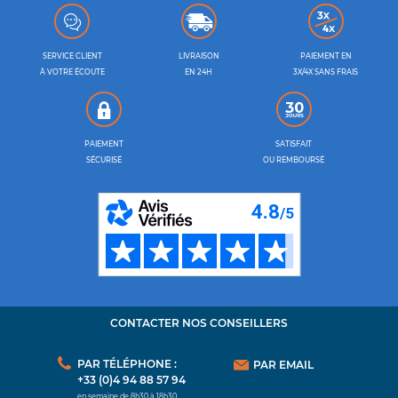
SERVICE CLIENT
LIVRAISON
PAIEMENT EN
À VOTRE ÉCOUTE
EN 24H
3X/4X SANS FRAIS
PAIEMENT
SATISFAIT
SÉCURISÉ
OU REMBOURSÉ
CONTACTER NOS CONSEILLERS
PAR TÉLÉPHONE :
PAR EMAIL
+33 (0)4 94 88 57 94
en semaine de 8h30 à 18h30