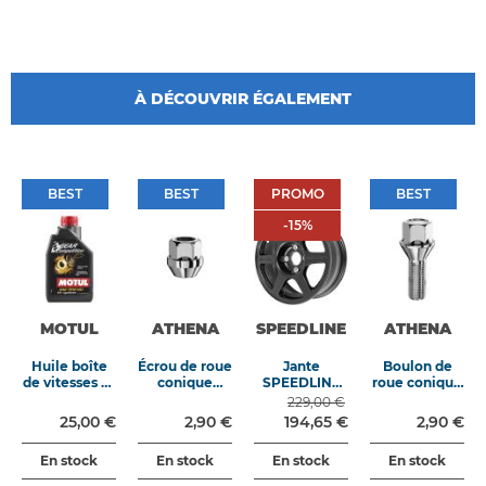
À DÉCOUVRIR ÉGALEMENT
BEST
BEST
PROMO
BEST
BEST
BEST
PROMO
BEST
-15%
-
15
%
MOTUL
ATHENA
SPEEDLINE
ATHENA
Huile boîte
Écrou de roue
Jante
Boulon de
de vitesses et
conique
SPEEDLINE
roue conique
différentiel
M12x125
Aftermarket
M12x125
229,00 €
Gear
longueur
type 2111 6x15
longueur
25,00 €
2,90 €
194,65 €
2,90 €
Competition
24mm clé
4x108 ET 15
40mm clé
75W140 1L
19mm
CB65.1
17mm
En stock
En stock
En stock
En stock