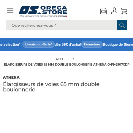
sélection* !
dès 59€ d'achat
Boutique de Signes
Livraison offerte*
Fermeture
ACCUEIL
ÉLARGISSEURS DE VOIES 65 MM DOUBLE BOULONNERIE ATHENA O-PN6507CDP
ATHENA
Élargisseurs de voies 65 mm double
boulonnerie