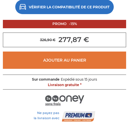
au
début
VÉRIFIER LA COMPATIBILITÉ DE CE PRODUIT
de
la
galerie
PROMO
-
15
%
d'images
277,87 €
326,90 €
AJOUTER AU PANIER
Sur commande
Expédié sous 15 jours
Livraison gratuite *
Ne payez pas
la livraison avec