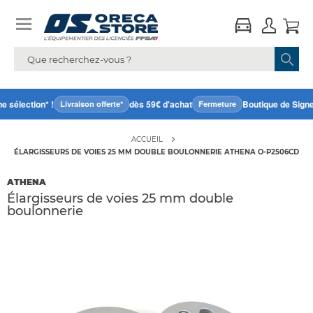
 sélection* !
dès 59€ d'achat
Boutique de Signes
Livraison offerte*
Fermeture
ACCUEIL
ÉLARGISSEURS DE VOIES 25 MM DOUBLE BOULONNERIE ATHENA O-P2506CD
ATHENA
Élargisseurs de voies 25 mm double
boulonnerie