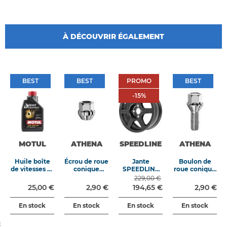
À DÉCOUVRIR ÉGALEMENT
BEST
BEST
PROMO
BEST
BEST
BEST
PROMO
BEST
-15%
-
15
%
MOTUL
ATHENA
SPEEDLINE
ATHENA
Huile boîte
Écrou de roue
Jante
Boulon de
de vitesses et
conique
SPEEDLINE
roue conique
différentiel
M12x125
Aftermarket
M12x125
229,00 €
Gear
longueur
type 2111 6x15
longueur
25,00 €
2,90 €
194,65 €
2,90 €
Competition
24mm clé
4x108 ET 15
40mm clé
75W140 1L
19mm
CB65.1
17mm
En stock
En stock
En stock
En stock
t