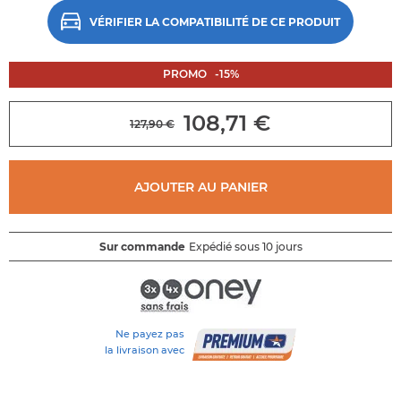
au
début
VÉRIFIER LA COMPATIBILITÉ DE CE PRODUIT
de
la
galerie
PROMO
-
15
%
d'images
108,71 €
127,90 €
AJOUTER AU PANIER
Sur commande
Expédié sous 10 jours
Ne payez pas
la livraison avec