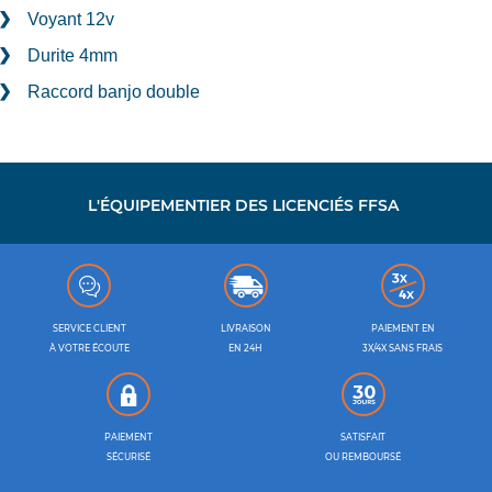
Voyant 12v
Durite 4mm
Raccord banjo double
L'ÉQUIPEMENTIER DES LICENCIÉS FFSA
SERVICE CLIENT
LIVRAISON
PAIEMENT EN
À VOTRE ÉCOUTE
EN 24H
3X/4X SANS FRAIS
PAIEMENT
SATISFAIT
SÉCURISÉ
OU REMBOURSÉ