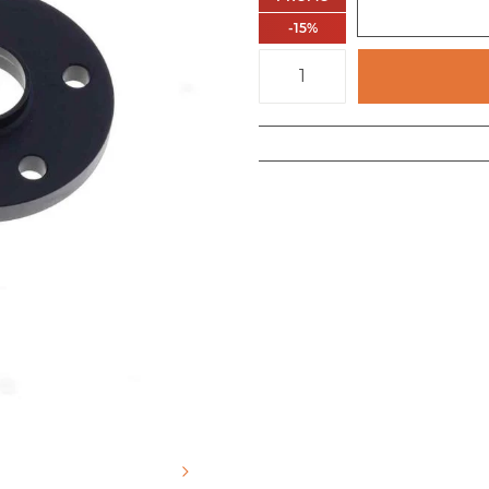
-
15
%