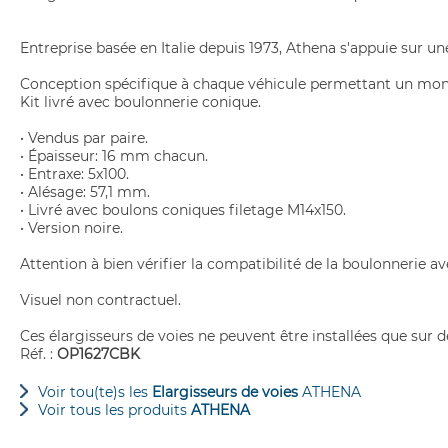
Entreprise basée en Italie depuis 1973, Athena s'appuie sur une
Conception spécifique à chaque véhicule permettant un mont
Kit livré avec boulonnerie conique.
• Vendus par paire.
• Épaisseur: 16 mm chacun.
• Entraxe: 5x100.
• Alésage: 57,1 mm.
• Livré avec boulons coniques filetage M14x150.
• Version noire.
Attention à bien vérifier la compatibilité de la boulonnerie a
Visuel non contractuel.
Ces élargisseurs de voies ne peuvent être installées que sur d
Réf. :
OP1627CBK
Voir tou(te)s les
Elargisseurs de voies
ATHENA
Voir tous les produits
ATHENA