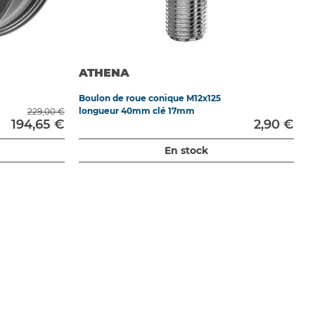
ATHENA
Boulon de roue conique M12x125
longueur 40mm clé 17mm
229,00 €
194,65 €
2,90 €
En stock