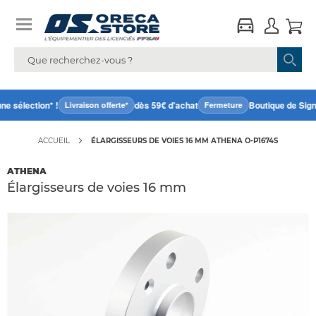
e sélection* !
dès 59€ d'achat
Boutique de Signe
Livraison offerte*
Fermeture
ACCUEIL
ÉLARGISSEURS DE VOIES 16 MM ATHENA O-P1674S
ATHENA
Élargisseurs de voies 16 mm