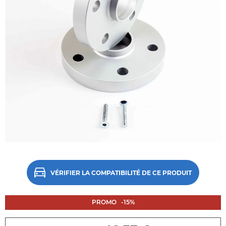
Accéder
directement
au
début
VÉRIFIER LA COMPATIBILITÉ DE CE PRODUIT
de
la
galerie
PROMO
-
15
%
d'images