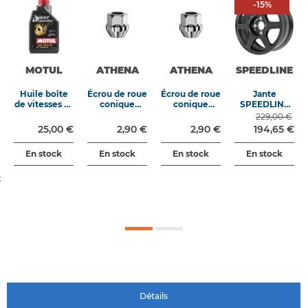
-15%
-
15
%
MOTUL
ATHENA
ATHENA
SPEEDLINE
Huile boîte
Écrou de roue
Écrou de roue
Jante
de vitesses et
conique
conique
SPEEDLINE
différentiel
M12x150
M12x125
Aftermarket
229,00 €
Gear
longueur
longueur
type 2111 6x15
25,00 €
2,90 €
2,90 €
194,65 €
Competition
24mm clé
24mm clé
4x108 ET 15
75W140 1L
19mm
19mm
CB65.1
En stock
En stock
En stock
En stock
t
Détails