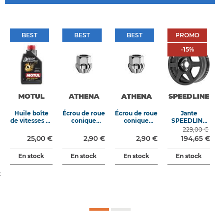
BEST
BEST
BEST
PROMO
BEST
BEST
BEST
PROMO
-15%
-
15
%
MOTUL
ATHENA
ATHENA
SPEEDLINE
Huile boîte
Écrou de roue
Écrou de roue
Jante
de vitesses et
conique
conique
SPEEDLINE
différentiel
M12x150
M12x125
Aftermarket
229,00 €
Gear
longueur
longueur
type 2111 6x15
25,00 €
2,90 €
2,90 €
194,65 €
Competition
24mm clé
24mm clé
4x108 ET 15
75W140 1L
19mm
19mm
CB65.1
En stock
En stock
En stock
En stock
t