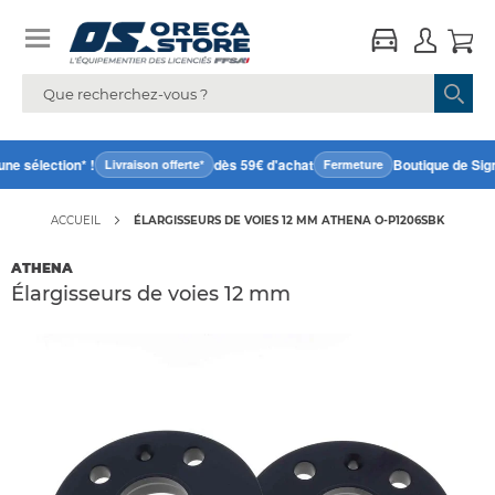
e sélection* !
dès 59€ d'achat
Boutique de Sign
Livraison offerte*
Fermeture
ACCUEIL
ÉLARGISSEURS DE VOIES 12 MM ATHENA O-P1206SBK
ATHENA
Élargisseurs de voies 12 mm