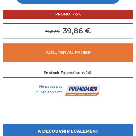
de
la
galerie
PROMO
-
15
%
d'images
39,86 €
46,90 €
AJOUTER AU PANIER
En stock
Expédié sous 24h
Ne payez pas
la livraison avec
À DÉCOUVRIR ÉGALEMENT