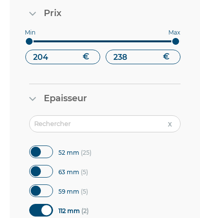
Prix
€
€
Epaisseur
articles
52 mm
25
articles
63 mm
5
articles
59 mm
5
articles
112 mm
2