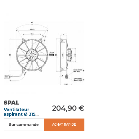
SPAL
204,90 €
Ventilateur
aspirant Ø 315
mm épaisseur 112
mm 12V VA03-
Sur commande
ACHAT RAPIDE
AP90/LL-68A