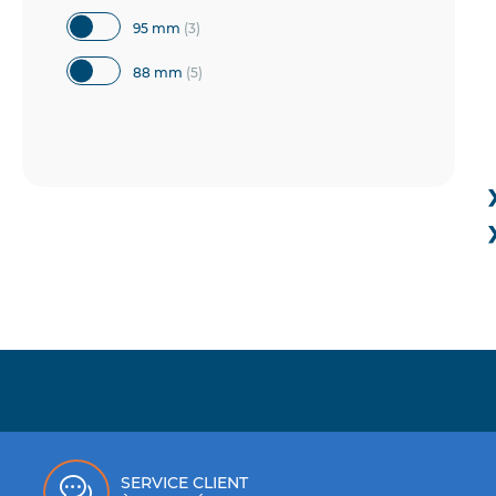
articles
95 mm
3
articles
88 mm
5
article
85 mm
1
articles
47 mm
2
article
66 mm
1
articles
62 mm
2
article
90 mm
1
SERVICE CLIENT