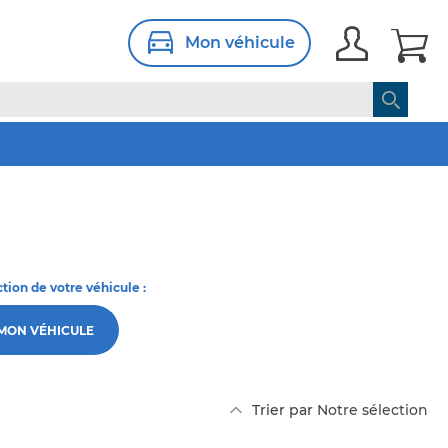
Mon véhicule
ction de votre véhicule :
 MON VÉHICULE
Par
Trier par
ordre
décroissant